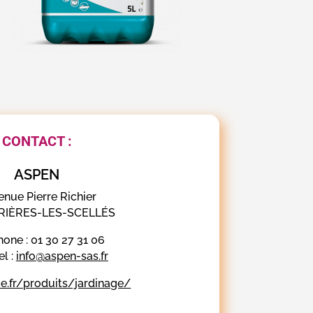
CONTACT :
ASPEN
enue Pierre Richier
BRIÈRES-LES-SCELLÉS
hone : 01 30 27 31 06
el :
info@aspen-sas.fr
e.fr/produits/jardinage/