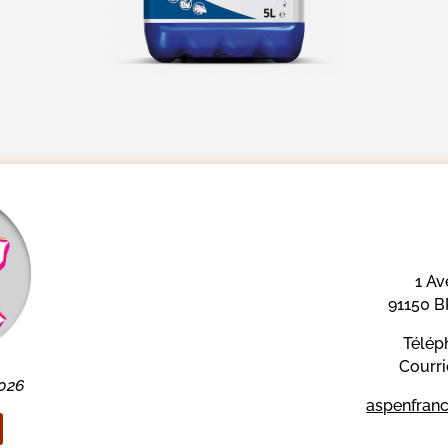
1 Av
91150 
Télép
Courri
026
aspenfranc