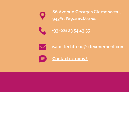
86 Avenue Georges Clemenceau,
94360 Bry-sur-Marne
+33 (0)6 23 54 43 55
isabelledalleau@idevenement.com
Contactez-nous !