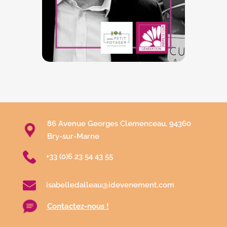
86 Avenue Georges Clemenceau, 94360
Bry-sur-Marne
+33 (0)6 23 54 43 55
isabelledalleau@idevenement.com
Contactez-nous !