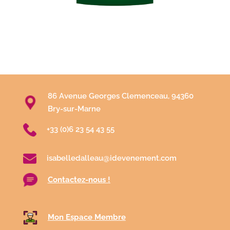
86 Avenue Georges Clemenceau, 94360
Bry-sur-Marne
+33 (0)6 23 54 43 55
isabelledalleau@idevenement.com
Contactez-nous !
Mon Espace Membre