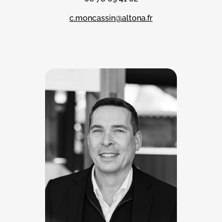
c.moncassin@altona.fr