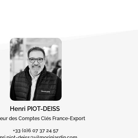
Henri PIOT-DEISS
teur
des Comptes Clés France-Export
+33 (0)6
07 37 24 57
nri.piot-deiss@vilmorinjardin.com