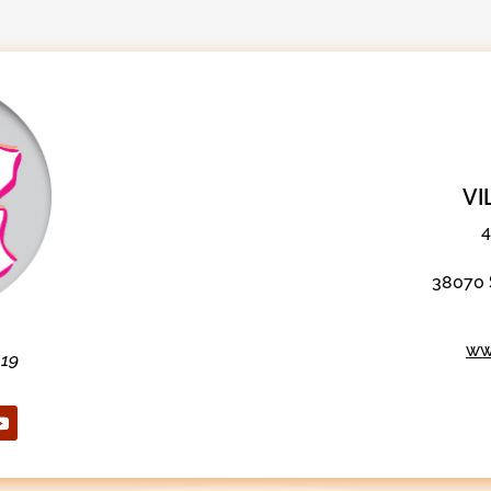
VI
4
38070 
www
19